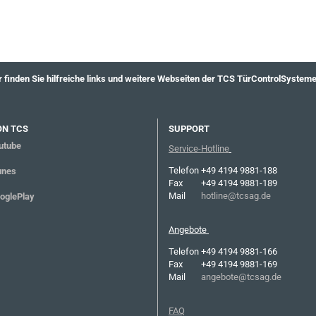
r finden Sie hilfreiche links und weitere Webseiten der TCS TürControlSystem
ON TCS
SUPPORT
tube
Service-Hotline
Telefon
+49 4194 9881-188
nes
Fax
+49 4194 9881-189
Mail
hotline@tcsag.de
glePlay
Angebote
Telefon
+49 4194 9881-166
Fax
+49 4194 9881-169
Mail
angebote@tcsag.de
FAQ