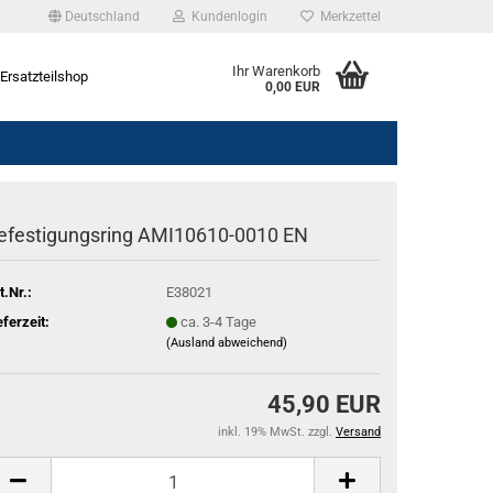
Deutschland
Kundenlogin
Merkzettel
Ihr Warenkorb
Ersatzteilshop
0,00 EUR
efestigungsring AMI10610-0010 EN
t.Nr.:
E38021
eferzeit:
ca. 3-4 Tage
(Ausland abweichend)
45,90 EUR
inkl. 19% MwSt. zzgl.
Versand