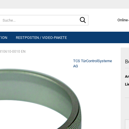
Suche...
Online-
TION
RESTPOSTEN / VIDEO-PAKETE
MI10610-0010 EN
B
TCS TürControlSysteme
AG
Ar
Li