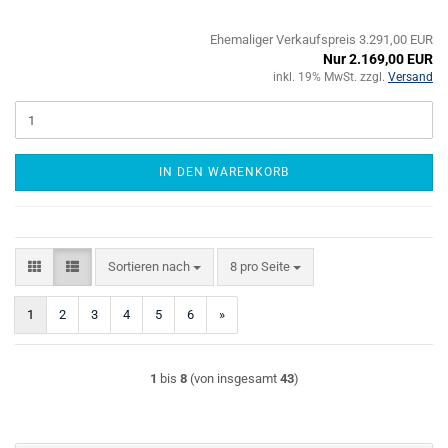
Ehemaliger Verkaufspreis 3.291,00 EUR
Nur 2.169,00 EUR
inkl. 19% MwSt. zzgl.
Versand
IN DEN WARENKORB
Sortieren nach
pro Seite
Sortieren nach
8 pro Seite
1
2
3
4
5
6
»
1
bis
8
(von insgesamt
43
)