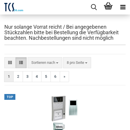
Nur solange Vorrat reicht / Bei angegebenen
Stückzahlen bitte bei Bestellung die Verfügbarkeit
beachten. Nachbestellungen sind nicht möglich
Sortieren nach
pro Seite
Sortieren nach
8 pro Seite
1
2
3
4
5
6
»
TOP