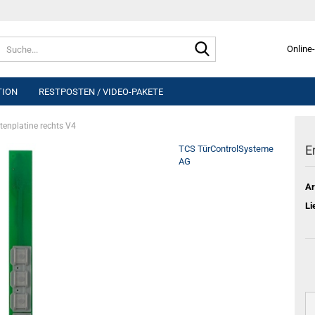
Suche...
Online-
TION
RESTPOSTEN / VIDEO-PAKETE
tenplatine rechts V4
E
TCS TürControlSysteme
AG
Ar
Li