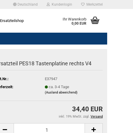
Deutschland
Kundenlogin
Merkzettel
Ihr Warenkorb
Ersatzteilshop
0,00 EUR
rsatzteil PES18 Tastenplatine rechts V4
t.Nr.:
E37947
eferzeit:
ca. 3-4 Tage
(Ausland abweichend)
34,40 EUR
inkl. 19% MwSt. zzgl.
Versand