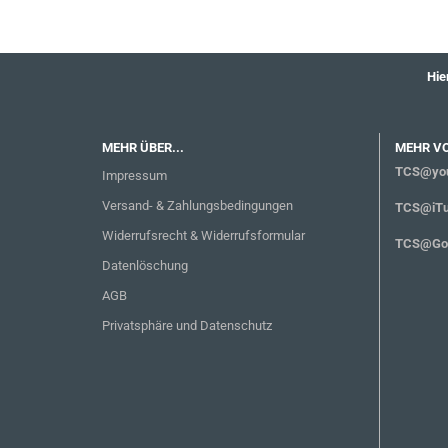
Hie
MEHR ÜBER...
MEHR V
TCS@you
Impressum
Versand- & Zahlungsbedingungen
TCS@iTu
Widerrufsrecht & Widerrufsformular
TCS@Goo
Datenlöschung
AGB
Privatsphäre und Datenschutz