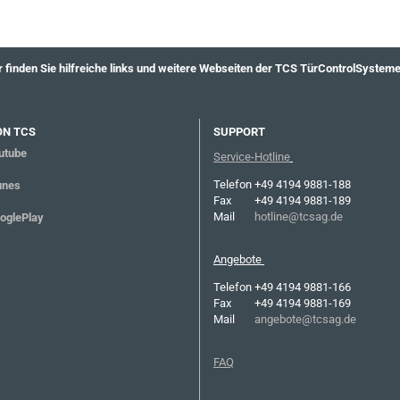
r finden Sie hilfreiche links und weitere Webseiten der TCS TürControlSystem
ON TCS
SUPPORT
tube
Service-Hotline
Telefon
+49 4194 9881-188
nes
Fax
+49 4194 9881-189
Mail
hotline@tcsag.de
glePlay
Angebote
Telefon
+49 4194 9881-166
Fax
+49 4194 9881-169
Mail
angebote@tcsag.de
FAQ