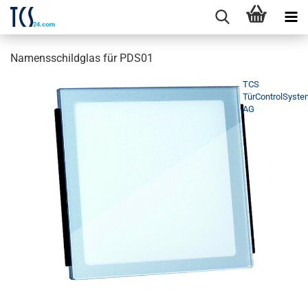
Namensschildglas für PDS01
TCS
TürControlSyst
AG