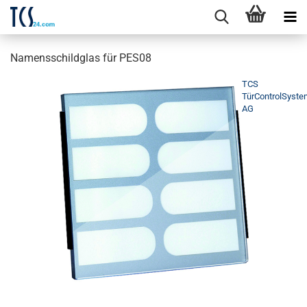
Namensschildglas für PES08
TCS
TürControlSyst
AG