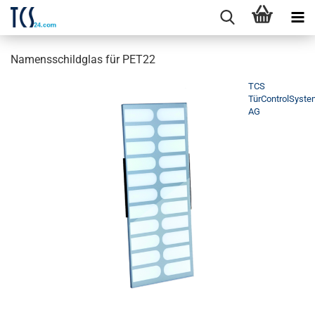
Namensschildglas für PET22
TCS
TürControlSyst
AG