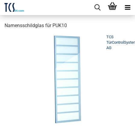
Namensschildglas für PUK10
TCS
TürControlSyst
AG