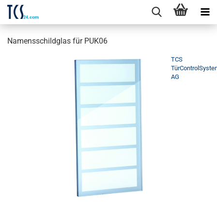
Namensschildglas für PUK06
TCS
TürControlSyst
AG